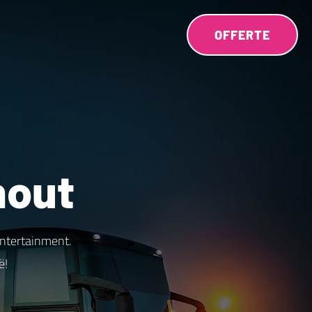
OFFERTE
hout
entertainment.
ë!