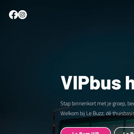
VIPbus 
Stap binnenkort met je groep, be
Welkom bij Le Buzz, dé thuisbasi
Le Buzz VIP
Le B