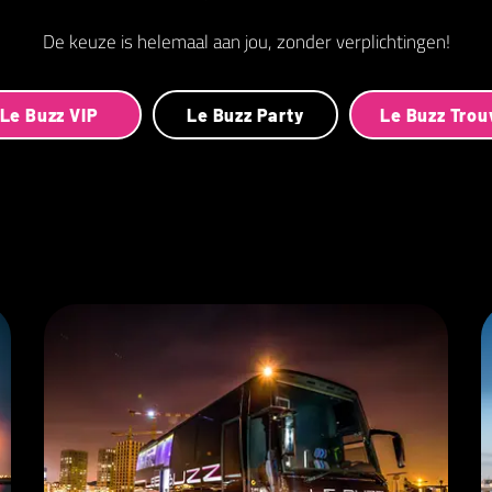
De keuze is helemaal aan jou, zonder verplichtingen!
Le Buzz VIP
Le Buzz Party
Le Buzz Tro