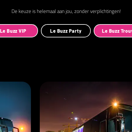
De keuze is helemaal aan jou, zonder verplichtingen!
Le Buzz VIP
Le Buzz Party
Le Buzz Tro