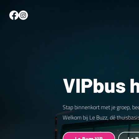
VIPbus 
Stap binnenkort met je groep, be
Welkom bij Le Buzz, dé thuisbasi
Le Buzz VIP
Le B