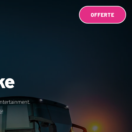
OFFERTE
ke
entertainment.
ë!