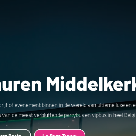
huren Middelker
drijf of evenement binnen in de wereld van ultieme luxe en 
s van de meest verbluffende partybus en vipbus in heel Belgi
uzz Party
Le Buzz Trouw