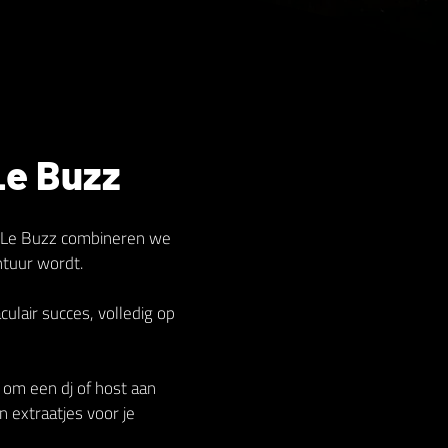
Le Buzz
Bij Le Buzz combineren we
ntuur wordt.
lair succes, volledig op
n om een dj of host aan
n extraatjes voor je