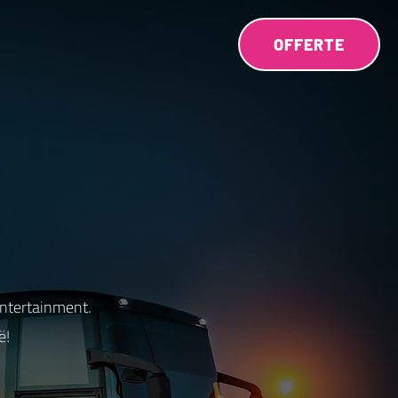
OFFERTE
entertainment.
ë!