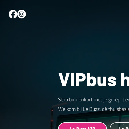
VIPbus h
Stap binnenkort met je groep, be
Welkom bij Le Buzz, dé thuisbasi
Le Buzz VIP
Le B