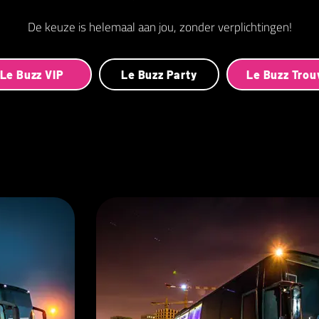
De keuze is helemaal aan jou, zonder verplichtingen!
Le Buzz VIP
Le Buzz Party
Le Buzz Tro