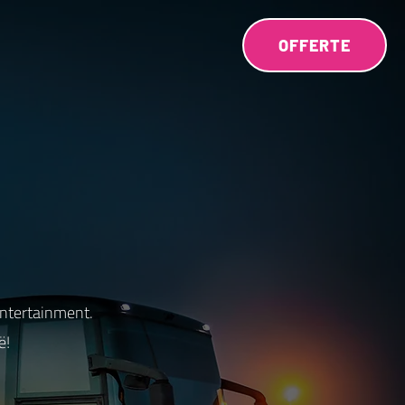
OFFERTE
entertainment.
ë!