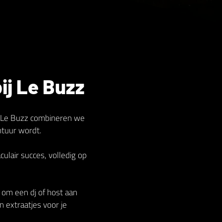
ij Le Buzz
Bij Le Buzz combineren we
ntuur wordt.
lair succes, volledig op
n om een dj of host aan
n extraatjes voor je