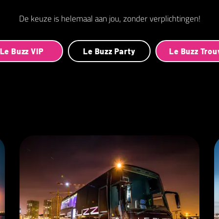
De keuze is helemaal aan jou, zonder verplichtingen!
Le Buzz VIP
Le Buzz Party
Le Buzz Tro