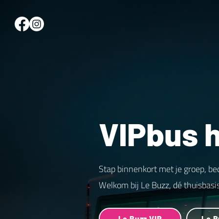
VIPbus 
Stap binnenkort met je groep, be
Welkom bij Le Buzz, dé thuisbasi
Le Buzz VIP
Le B