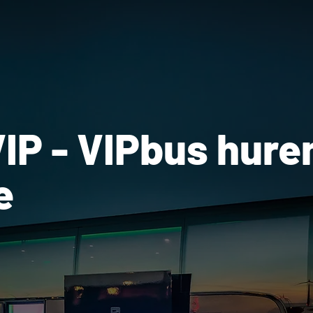
IP - VIPbus hure
e