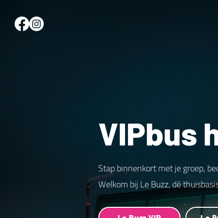
VIPbus 
Stap binnenkort met je groep, be
Welkom bij Le Buzz, dé thuisbasi
Le Buzz VIP
Le B