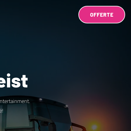
OFFERTE
eist
entertainment.
ë!