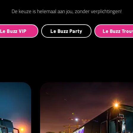
De keuze is helemaal aan jou, zonder verplichtingen!
Le Buzz VIP
Le Buzz Party
Le Buzz Tro