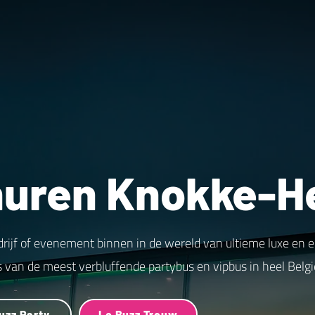
huren Knokke-H
drijf of evenement binnen in de wereld van ultieme luxe en 
s van de meest verbluffende partybus en vipbus in heel Belgi
uzz Party
Le Buzz Trouw