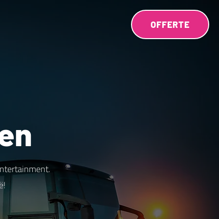
OFFERTE
ten
entertainment.
ë!