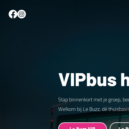
VIPbus 
Stap binnenkort met je groep, be
Welkom bij Le Buzz, dé thuisbasi
Le Buzz VIP
Le B