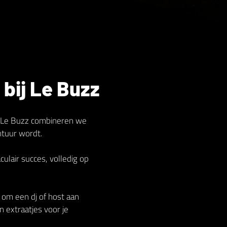
bij Le Buzz
Bij Le Buzz combineren we
ntuur wordt.
lair succes, volledig op
n om een dj of host aan
n extraatjes voor je