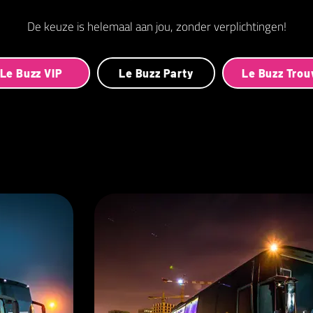
De keuze is helemaal aan jou, zonder verplichtingen!
Le Buzz VIP
Le Buzz Party
Le Buzz Tro