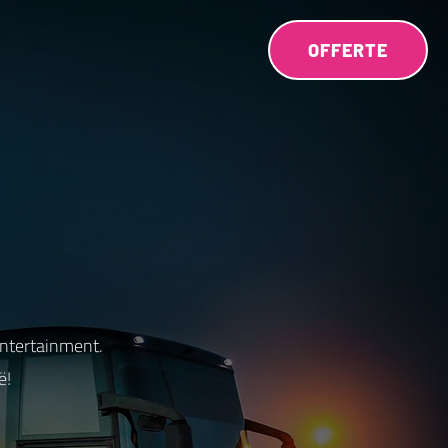
OFFERTE
entertainment.
ë!