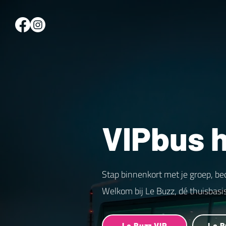
VIPbus 
Stap binnenkort met je groep, be
Welkom bij Le Buzz, dé thuisbasi
Le Buzz VIP
Le B