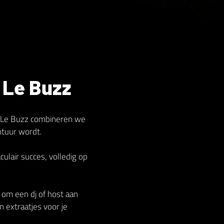
 Le Buzz
Bij Le Buzz combineren we
ntuur wordt.
lair succes, volledig op
n om een dj of host aan
n extraatjes voor je