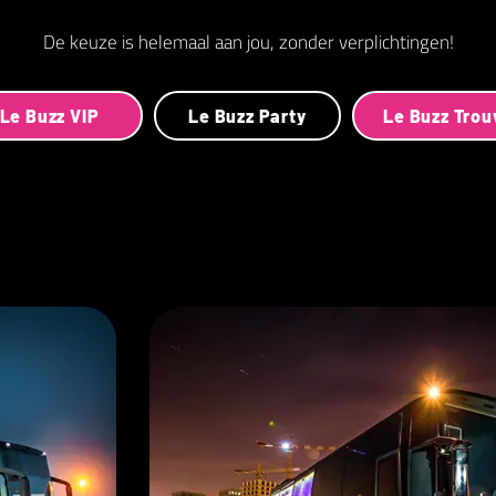
De keuze is helemaal aan jou, zonder verplichtingen!
Le Buzz VIP
Le Buzz Party
Le Buzz Tro