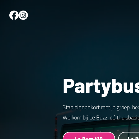
Partybu
Stap binnenkort met je groep, be
Welkom bij Le Buzz, dé thuisbasi
Le Buzz VIP
Le B