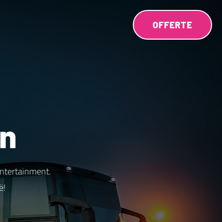
OFFERTE
en
entertainment.
ë!