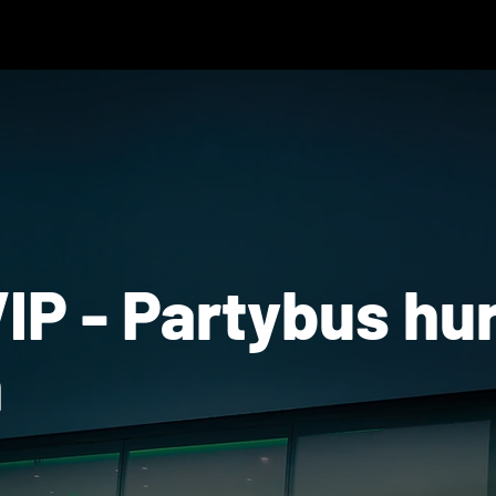
IP - Partybus hu
n