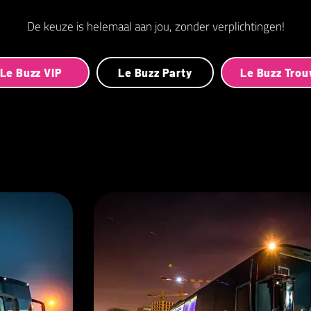
De keuze is helemaal aan jou, zonder verplichtingen!
Le Buzz VIP
Le Buzz Party
Le Buzz Tro