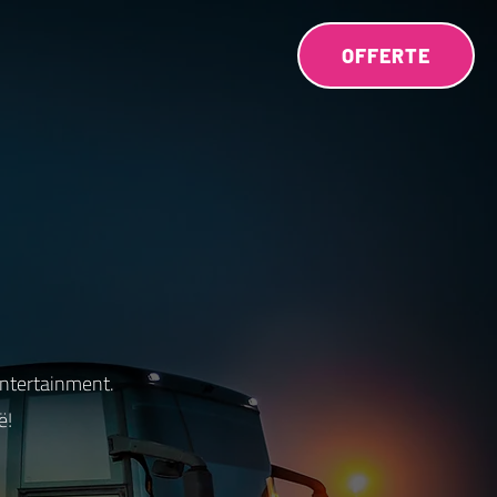
OFFERTE
entertainment.
ë!