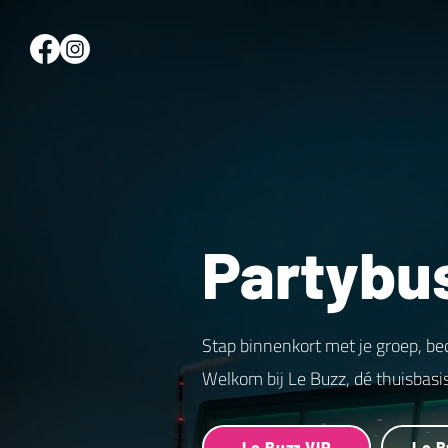
Partybu
Stap binnenkort met je groep, be
Welkom bij Le Buzz, dé thuisbasi
Le Buzz VIP
Le B