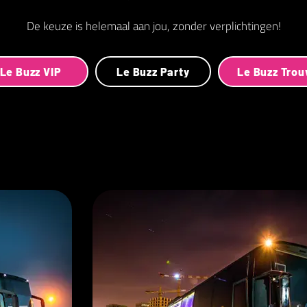
De keuze is helemaal aan jou, zonder verplichtingen!
Le Buzz VIP
Le Buzz Party
Le Buzz Tro