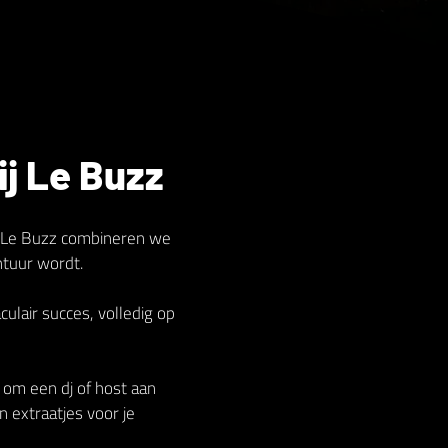
j Le Buzz
Bij Le Buzz combineren we
ntuur wordt.
lair succes, volledig op
n om een dj of host aan
n extraatjes voor je