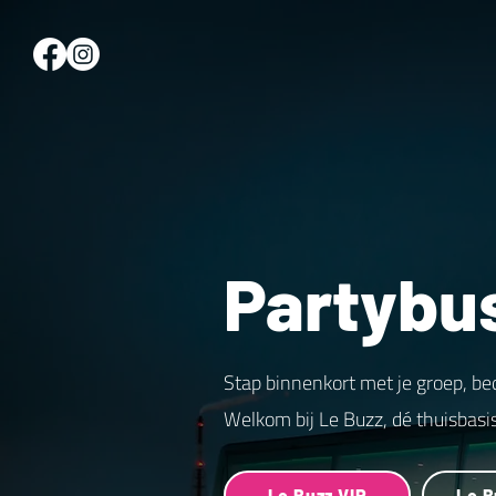
Partybu
Stap binnenkort met je groep, be
Welkom bij Le Buzz, dé thuisbasi
Le Buzz VIP
Le B