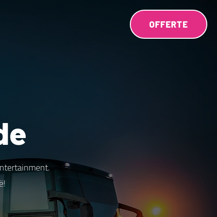
OFFERTE
de
entertainment.
ë!