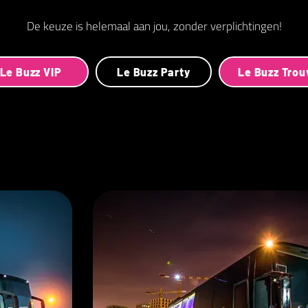
De keuze is helemaal aan jou, zonder verplichtingen!
Le Buzz VIP
Le Buzz Party
Le Buzz Tro