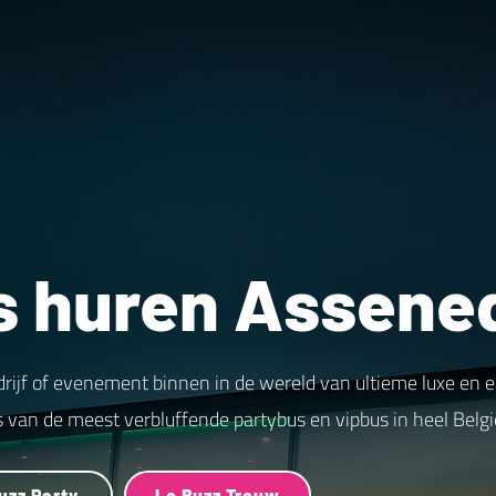
s huren Assene
drijf of evenement binnen in de wereld van ultieme luxe en 
s van de meest verbluffende partybus en vipbus in heel Belgi
uzz Party
Le Buzz Trouw