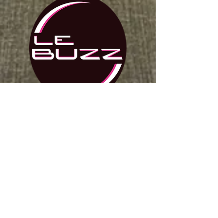
Offerte aanvraag
Le Buzz Belgium
Info@lebuzz.be
Maarten
+32 473 27 74 70
Thomas
+32 498 03 67 48