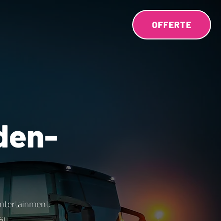
OFFERTE
den-
entertainment.
ë!