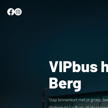
VIPbus 
Berg
Stap binnenkort met je groep, be
Welkom bij Le Buzz, dé thuisbasi